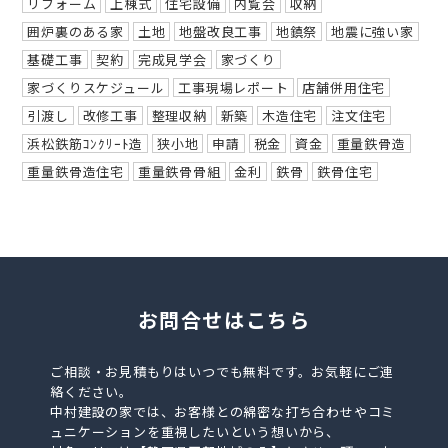
リフォーム
上棟式
住宅設備
内覧会
収納
囲炉裏のある家
土地
地盤改良工事
地鎮祭
地震に強い家
基礎工事
契約
完成見学会
家づくり
家づくりスケジュール
工事現場レポート
店舗併用住宅
引渡し
改修工事
整理収納
新築
木造住宅
注文住宅
浜松鉄筋ｺﾝｸﾘｰﾄ造
狭小地
申請
税金
資金
重量鉄骨造
重量鉄骨造住宅
重量鉄骨骨組
金利
鉄骨
鉄骨住宅
お問合せはこちら
ご相談・お見積もりはいつでも無料です。お気軽にご連
絡ください。
中村建設の家では、お客様との綿密な打ち合わせやコミ
ュニケーションを重視したいという想いから、