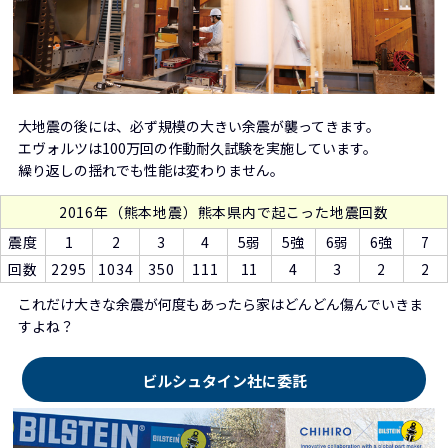
大地震の後には、必ず規模の大きい余震が襲ってきます。
エヴォルツは100万回の作動耐久試験を実施しています。
繰り返しの揺れでも性能は変わりません。
2016年（熊本地震）熊本県内で起こった地震回数
震度
1
2
3
4
5弱
5強
6弱
6強
7
回数
2295
1034
350
111
11
4
3
2
2
これだけ大きな余震が何度もあったら家はどんどん傷んでいきま
すよね？
ビルシュタイン社に委託