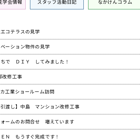
見学会情報
スタッフ活動日記
なかけんコラム
竜エコテラスの見学
ノベーション物件の見学
うちで ＤＩＹ してみました！
邸改修工事
イカ工業ショールーム訪問
お引渡し】中島 マンション改修工事
フォームのお問合せ 増えています
ＯＥＮ もうすぐ完成です！