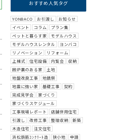
おすすめ人気タグ
YONBACO
お引渡し
お知らせ
イベント
コラム
プラン集
ペットと暮らす家
モデルハウス
モデルハウスレンタル
ヨンバコ
リノベーション
リフォーム
上棟式
住宅設備
内覧会
収納
囲炉裏のある家
土地
地盤改良工事
地鎮祭
地震に強い家
基礎工事
契約
完成見学会
家づくり
家づくりスケジュール
工事現場レポート
店舗併用住宅
引渡し
改修工事
整理収納
新築
木造住宅
注文住宅
浜松鉄筋ｺﾝｸﾘｰﾄ造
狭小地
申請