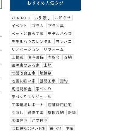
おすすめ人気タグ
YONBACO
お引渡し
お知らせ
イベント
コラム
プラン集
ペットと暮らす家
モデルハウス
モデルハウスレンタル
ヨンバコ
リノベーション
リフォーム
上棟式
住宅設備
内覧会
収納
囲炉裏のある家
土地
地盤改良工事
地鎮祭
地震に強い家
基礎工事
契約
完成見学会
家づくり
家づくりスケジュール
工事現場レポート
店舗併用住宅
引渡し
改修工事
整理収納
新築
木造住宅
注文住宅
浜松鉄筋ｺﾝｸﾘｰﾄ造
狭小地
申請