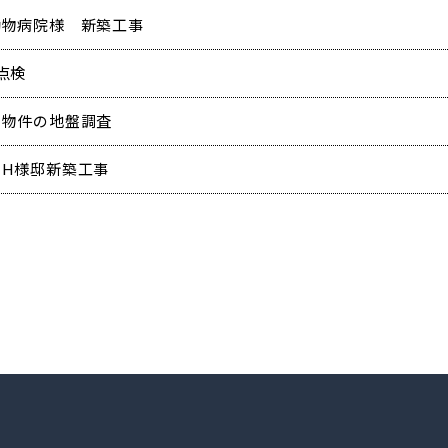
動物病院様 新築工事
点検
規物件の地盤調査
田H様邸新築工事