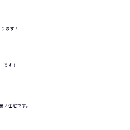
おります！
）です！
に強い住宅です。