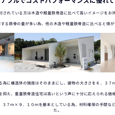
ズナブルでコストパフォーマンスに優れて
討されている方は木造や軽量鉄骨造に比べて高いイメージをお
用する鉄骨の量が多い為、他の木造や軽量鉄骨造に比べると値が
る為に構造体の強度はそのままにし、建物の大きさを６．３７
を抑え、重量鉄骨造住宅は高いという声に十分に応えられる価
ズ６．３７ｍ×９．１０ｍを基本としている為、材料確保の手間な
た。