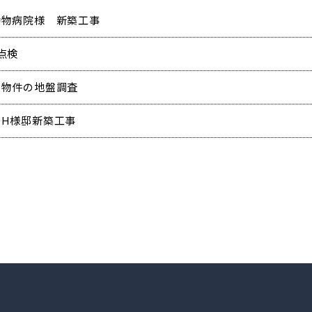
動物病院様 新築工事
点検
規物件の地盤調査
田H様邸新築工事