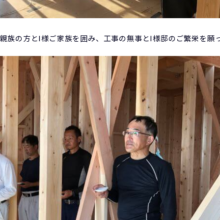
親族の方とI様ご家族を囲み、工事の無事とI様邸のご繁栄を願