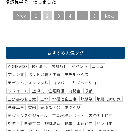
構造見学会開催しました
Prev
1
2
3
4
…
8
Next
おすすめ人気タグ
YONBACO
お引渡し
お知らせ
イベント
コラム
プラン集
ペットと暮らす家
モデルハウス
モデルハウスレンタル
ヨンバコ
リノベーション
リフォーム
上棟式
住宅設備
内覧会
収納
囲炉裏のある家
土地
地盤改良工事
地鎮祭
地震に強い家
基礎工事
契約
完成見学会
家づくり
家づくりスケジュール
工事現場レポート
店舗併用住宅
引渡し
改修工事
整理収納
新築
木造住宅
注文住宅