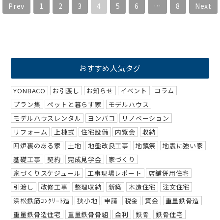
Prev
1
2
3
4
5
6
…
8
Next
おすすめ人気タグ
YONBACO
お引渡し
お知らせ
イベント
コラム
プラン集
ペットと暮らす家
モデルハウス
モデルハウスレンタル
ヨンバコ
リノベーション
リフォーム
上棟式
住宅設備
内覧会
収納
囲炉裏のある家
土地
地盤改良工事
地鎮祭
地震に強い家
基礎工事
契約
完成見学会
家づくり
家づくりスケジュール
工事現場レポート
店舗併用住宅
引渡し
改修工事
整理収納
新築
木造住宅
注文住宅
浜松鉄筋ｺﾝｸﾘｰﾄ造
狭小地
申請
税金
資金
重量鉄骨造
重量鉄骨造住宅
重量鉄骨骨組
金利
鉄骨
鉄骨住宅