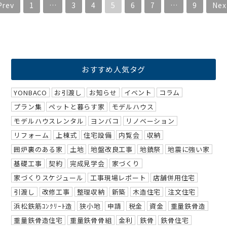
Prev
1
…
3
4
5
6
7
…
9
Nex
おすすめ人気タグ
YONBACO
お引渡し
お知らせ
イベント
コラム
プラン集
ペットと暮らす家
モデルハウス
モデルハウスレンタル
ヨンバコ
リノベーション
リフォーム
上棟式
住宅設備
内覧会
収納
囲炉裏のある家
土地
地盤改良工事
地鎮祭
地震に強い家
基礎工事
契約
完成見学会
家づくり
家づくりスケジュール
工事現場レポート
店舗併用住宅
引渡し
改修工事
整理収納
新築
木造住宅
注文住宅
浜松鉄筋ｺﾝｸﾘｰﾄ造
狭小地
申請
税金
資金
重量鉄骨造
重量鉄骨造住宅
重量鉄骨骨組
金利
鉄骨
鉄骨住宅